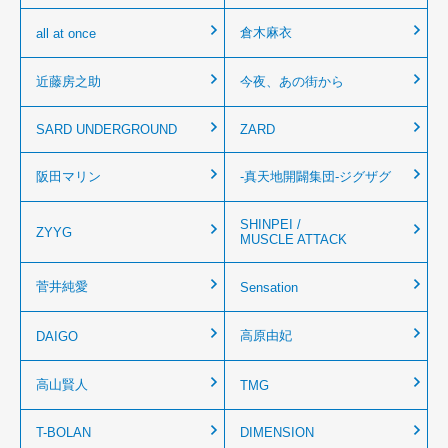
倉木麻衣
all at once
近藤房之助
今夜、あの街から
SARD UNDERGROUND
ZARD
阪田マリン
‐真天地開闢集団‐ジグザグ
SHINPEI /
ZYYG
MUSCLE ATTACK
菅井純愛
Sensation
高原由妃
DAIGO
高山賢人
TMG
T-BOLAN
DIMENSION