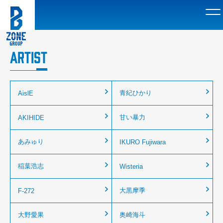
ARTIST
青紀ひかり
AislE
甘い暴力
AKIHIDE
あみゅり
IKURO Fujiwara
稲葉浩志
Wisteria
大黒摩季
F-272
大野愛果
奥崎海斗