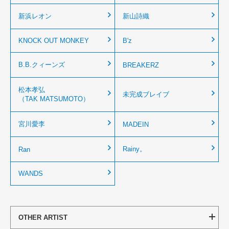
新浜レオン
新山詩織
KNOCK OUT MONKEY
B'z
B.B.クィーンズ
BREAKERZ
松本孝弘
未完成ブレイブ
（TAK MATSUMOTO）
宮川愛李
MADEIN
Rainy。
Ran
WANDS
OTHER ARTIST