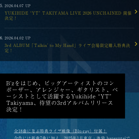
2026.04.07
UP
YUKIHIDE “YT” TAKIYAMA LIVE 2026 UNCHAINED 開催
決定！
2026.04.02
UP
3rd ALBUM「Talkin' to My Hand」ライブ会場限定購入特典決
定！
B’zをはじめ、ビッグアーティストのコン
ポーザー、アレンジャー、ギタリスト、ベ
ーシストとして活躍するYukihide “YT”
Takiyama、待望の3rdアルバムリリース
決定！
全18曲に及ぶ特典ライブ映像（Blu-ray）付属！
今作には新曲7曲に加え、2025年1月東京・池袋 harevutaiで