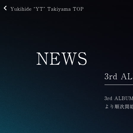
Yukihide “YT” Takiyama TOP
NEWS
3rd A
3rd ALB
より順次開