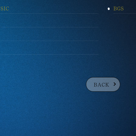
SIC
BGS
BACK