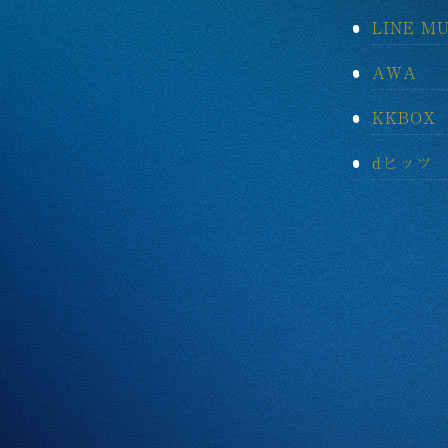
LINE MU
AWA
KKBOX
dヒッツ