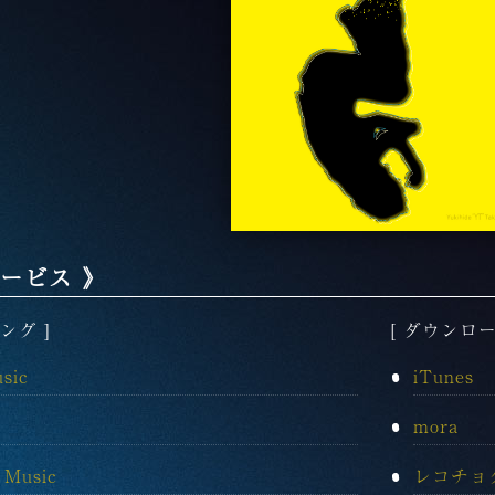
ービス 》
ング ]
[ ダウンロー
sic
iTunes
mora
 Music
レコチョ