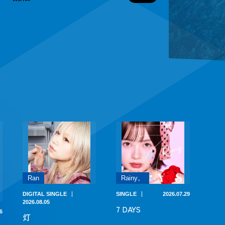
Ran
Rainy。
DIGITAL SINGLE
SINGLE
2026.07.29
2026.08.05
7 DAYS
6
灯