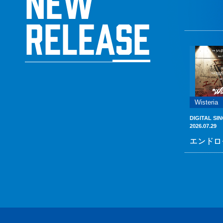
NEW
RELEASE
Wisteria
DIGITAL SI
2026.07.29
エンドロ