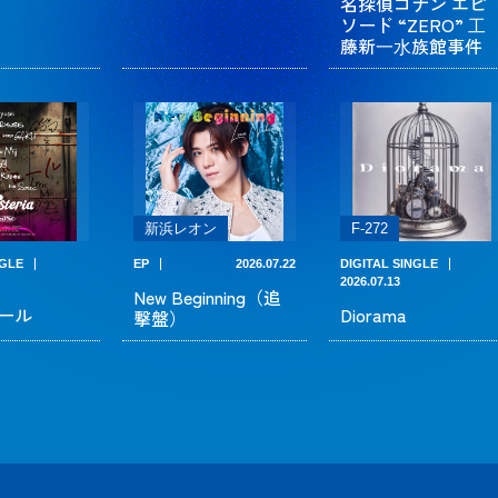
名探偵コナン エピ
ソード “ZERO” ⼯
藤新⼀⽔族館事件
新浜レオン
F-272
NGLE
EP
2026.07.22
DIGITAL SINGLE
2026.07.13
New Beginning（追
ール
Diorama
撃盤）