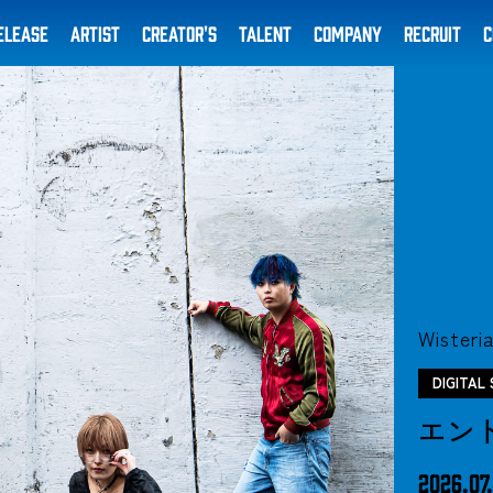
ELEASE
ARTIST
CREATOR'S
TALENT
COMPANY
RECRUIT
C
Wisteri
DIGITAL 
エン
2026.07