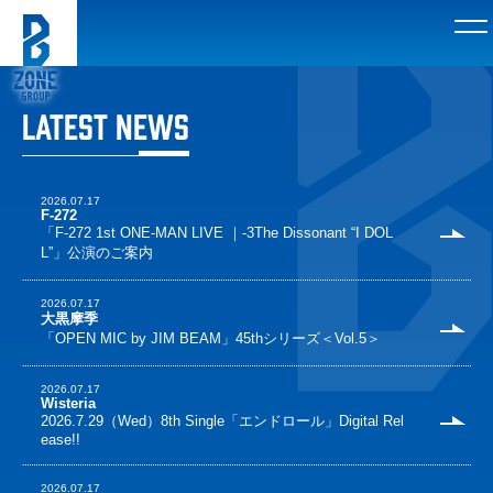
LATEST NEWS
2026.07.17
F-272
「F-272 1st ONE-MAN LIVE ｜-3The Dissonant “I DOL
L”」公演のご案内
2026.07.17
大黒摩季
「OPEN MIC by JIM BEAM」45thシリーズ＜Vol.5＞
2026.07.17
Wisteria
2026.7.29（Wed）8th Single「エンドロール」Digital Rel
ease!!
2026.07.17