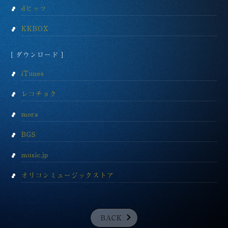
dヒッツ
KKBOX
[ ダウンロード ]
iTunes
レコチョク
mora
BGS
music.jp
オリコンミュージックストア
BACK