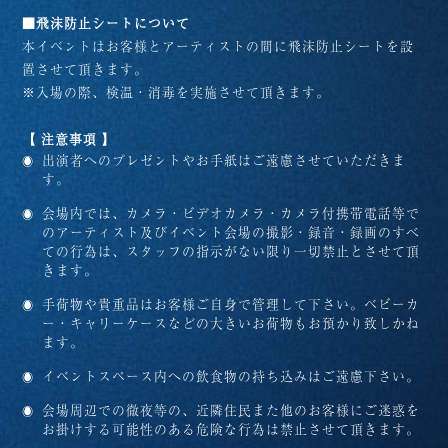
■飛沫防止シートについて
本イベントはお客様とアーティストの間に飛沫防止シートを設
置させて頂きます。
※入場の際、検温・消毒を実施させて頂きます。
【 注意事項 】
出演者へのプレゼントやお手紙はご遠慮させていただきま
す。
会場内では、カメラ・ビデオカメラ・カメラ付携帯電話等で
のアーティスト及びイベント会場の撮影・録音・録画のすべ
ての行為は、スタッフの指示がない限り一切禁止とさせて頂
きます。
手荷物や貴重品はお客様ご自身で管理して下さい。ベビーカ
ー・キャリーケースなどの大きいお荷物もお預かり致しかね
ます。
イベントスペース内への飲食物の持ち込みはご遠慮下さい。
会場周辺での徹夜等の、近隣住民また他のお客様にご迷惑を
お掛けする可能性のある危険な行為は禁止させて頂きます。