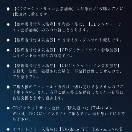
【CDジャケットサイン会参加券】は対象商品1枚購入ごとに
1枚お渡し致します。
【整理番号付き入場券】配布終了後は、【CDジャケットサ
イン会参加券】のみのお渡しとなります。
【整理番号付き入場券】の番号はランダムでのお渡しです。
【整理番号付き入場券】【CDジャケットサイン会参加券】
はイベント当日限りの有効です。
【整理番号付き入場券】【CDジャケットサイン会参加券】
を紛失・盗難・破損された場合、再発行は致しませんので、
ご注意下さい。
ご購入後のキャンセル・返金は一切お受けできませんのでご
了承下さい。また、商品ご購入後に発覚致しました不良品は
良品交換とさせて頂きます。
CDジャケットサイン会は、ご購入頂いた『Tales of a
World』のCDにサインをさせて頂きます。当日忘れずにお持
ち下さい。
イベント当日、入場時に【Yukihide “YT” Takiyamaへの質