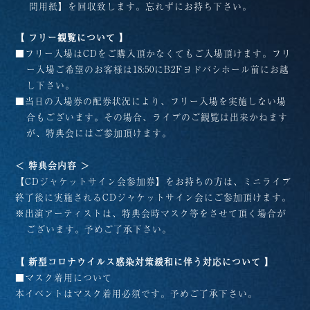
問用紙】を回収致します。忘れずにお持ち下さい。
【 フリー観覧について 】
■フリー入場はCDをご購入頂かなくてもご入場頂けます。フリ
ー入場ご希望のお客様は18:50にB2Fヨドバシホール前にお越
し下さい。
■当日の入場券の配券状況により、フリー入場を実施しない場
合もございます。その場合、ライブのご観覧は出来かねます
が、特典会にはご参加頂けます。
＜ 特典会内容 ＞
【CDジャケットサイン会参加券】をお持ちの方は、ミニライブ
終了後に実施されるCDジャケットサイン会にご参加頂けます。
※出演アーティストは、特典会時マスク等をさせて頂く場合が
ございます。予めご了承下さい。
【 新型コロナウイルス感染対策緩和に伴う対応について 】
■マスク着用について
本イベントはマスク着用必須です。予めご了承下さい。