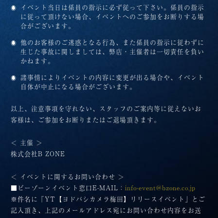
イベント当日は係員の指示に必ず従って下さい。係員の指示
に従って頂けない場合、イベントへのご参加をお断りする場
合がございます。
他のお客様のご迷惑となる行為、また係員の指示に従わずに
生じた事故に関しましては、弊店・主催者は一切責任を負い
かねます。
諸事情によりイベントの内容に変更が出る場合や、イベント
自体が中止になる場合がございます。
以上、注意事項を守れない、スタッフのご案内等に従えないお
客様は、ご参加をお断りまたはご退場頂きます。
＜ 主催 ＞
株式会社B ZONE
＜ イベントに関するお問い合わせ ＞
■ビーゾーンイベント窓口E-MAIL：
info-event@bzone.co.jp
※件名に「YT【ヨドバシカメラ梅田】リリースイベント」とご
記入頂き、上記のメールアドレス宛にお問い合わせ内容をお送