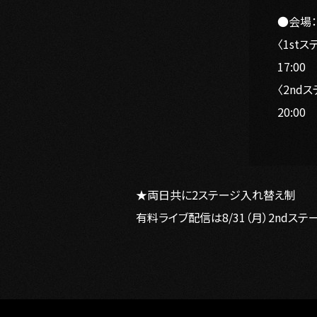
●会場
〈1stス
17:00
〈2ndス
20:00
★両日共に2ステージ入れ替え制
有料ライブ配信は8/31（月）2ndス