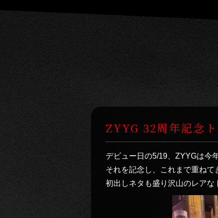
ZYYG 32周年記
デビュー日の5/19、ZYYGは
それを記念し、これまで重ねて
初出しネタも盛り沢山のレアな