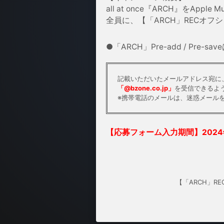
all at once『ARCH』をApp
全員に、【「ARCH」RECオフ
●「ARCH」Pre-add / Pre-sav
記載いただいたメールアドレス宛に、aao
「@bzone.co.jp」
を受信できるよ
※携帯電話のメールは、迷惑メール
【応募フォーム入力期間】
202
【「ARCH」R