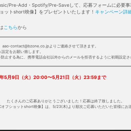
le Music/Pre-Add・Spotify/Pre-Saveして、応募フォ
ショットshort映像】をプレゼントいたします！
キャンペーン詳
eは
こちら
から
-contact@bzone.co.jpよりご連絡させて頂きます。
う設定をお願い致します。
を防止する為に、携帯電話会社以外からのメールを拒否するように初期設定さ
4年5月9日（火）20:00〜5月21日（火）23:59まで
たくさんのご応募ありがとうございました！応募は終了致しました。
ECオフショットshort映像】は、5/23(木)より順次ご応募いただいた皆様に