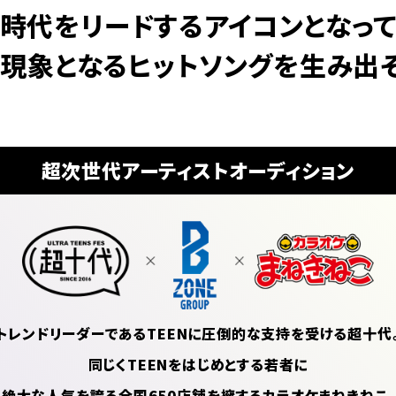
時代をリードするアイコンとなっ
現象となるヒットソングを
生み出そ
超次世代
アーティストオーディション
トレンドリーダーであるTEENに
圧倒的な支持を受ける超十代
同じくTEENをはじめとする若者に
絶大な人気を誇る全国650店舗を
擁するカラオケまねきねこ。