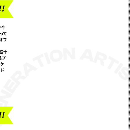
で今
って
オフ
超十
品プ
ーケ
ンド