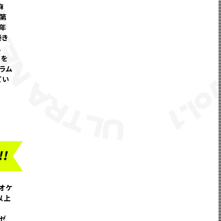
麻
の第
年
巻き
。
」を
スラム
てい
オケ
以上
ゼ