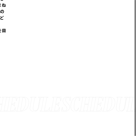
まね
生の
など
を目