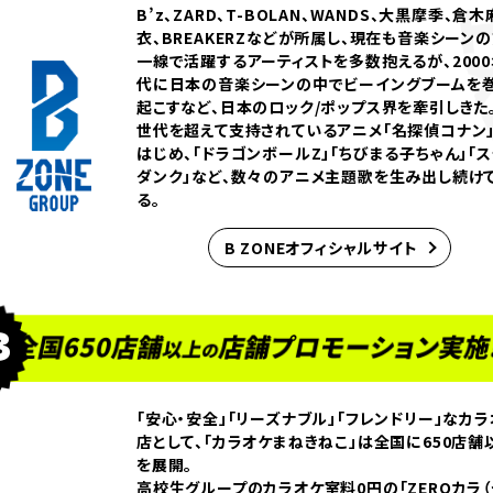
合格者特典
B’z、ZARD、T-BOLAN、WANDS、大黒摩季、倉木
衣、BREAKERZなどが所属し、現在も音楽シーン
スケジュール
一線で活躍するアーティストを多数抱えるが、2000
代に日本の音楽シーンの中でビーイングブームを
募集要項
起こすなど、日本のロック/ポップス界を牽引しきた
世代を超えて支持されているアニメ「名探偵コナン
はじめ、「ドラゴンボールZ」「ちびまる子ちゃん」「
ダンク」など、数々のアニメ主題歌を生み出し続け
る。
B ZONEオフィシャルサイト
3
「安心・安全」「リーズナブル」「フレンドリー」なカラ
店として、「カラオケまねきねこ」は全国に650店舗
を展開。
高校生グループのカラオケ室料0円の「ZEROカラ（